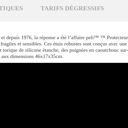
TIQUES
TARIFS DÉGRESSIFS
et depuis 1976, la réponse a été l’affaire peli™ ™ Protecteur
s fragiles et sensibles. Ces étuis robustes sont conçus avec un
nt torique de silicone étanche, des poignées en caoutchouc sur
00 aux dimensions 46x17x35cm.