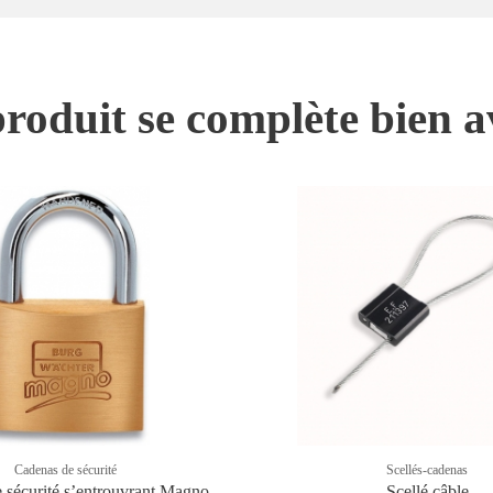
roduit se complète bien a
Cadenas de sécurité
Scellés-cadenas
 sécurité sʼentrouvrant Magno
Scellé câble