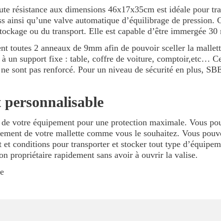
aute résistance aux dimensions 46x17x35cm est idéale pour tran
ss ainsi qu’une valve automatique d’équilibrage de pression. 
 stockage ou du transport. Elle est capable d’être immergée 30
ent toutes 2 anneaux de 9mm afin de pouvoir sceller la mallet
e à un support fixe : table, coffre de voiture, comptoir,etc… C
s ne sont pas renforcé. Pour un niveau de sécurité en plus, SB
t personnalisable
ns de votre équipement pour une protection maximale. Vous p
gement de votre mallette comme vous le souhaitez. Vous pouvez
t conditions pour transporter et stocker tout type d’équipeme
on propriétaire rapidement sans avoir à ouvrir la valise.
ie