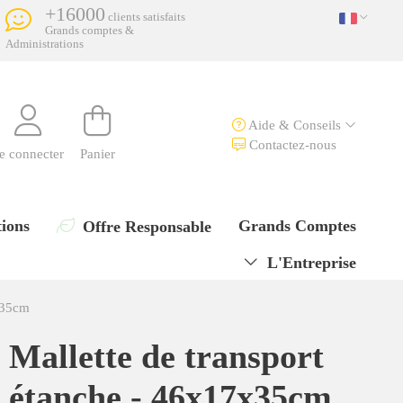
+16000
clients satisfaits
Grands comptes &
Administrations
Aide & Conseils
Contactez-nous
e connecter
Panier
ions
Grands Comptes
Offre Responsable
L'Entreprise
7x35cm
Mallette de transport
étanche - 46x17x35cm