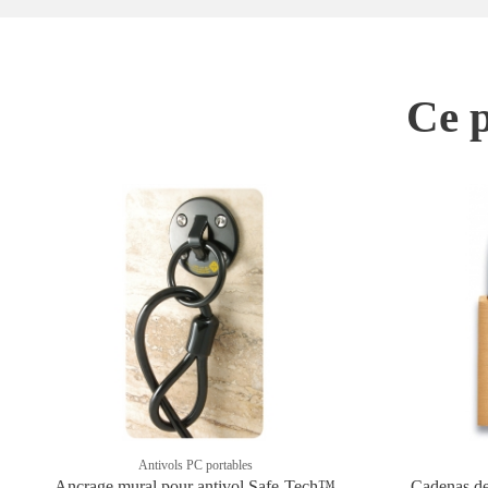
Ce p
Antivols PC portables
Ancrage mural pour antivol Safe-Tech™
Cadenas de