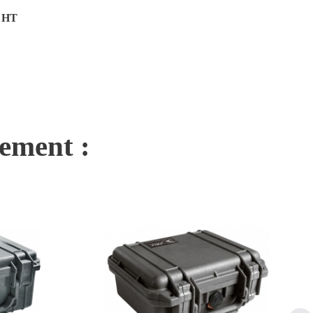
€ HT
nement :