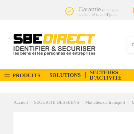
Garantie
échangé ou
remboursé sous 14 jours
SECTEURS
SOLUTIONS
PRODUITS
D'ACTIVITÉ
Accueil
SECURITE DES BIENS
Mallettes de transport
M