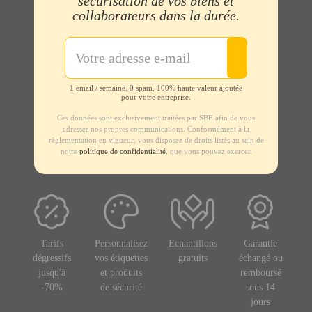
sécurisation de vos biens et
collaborateurs dans la durée.
1 email / semaine. 0 spam, 100% haute valeur ajoutée
pour votre entreprise.
Ces données sont exclusivement traitées par SBE afin de vous
adresser nos propres communications. Conformément à la
règlementation en vigueur, vous disposez de droits listés au sein de
notre
politique de confidentialité
, que vous pouvez exercer.
Tarifs
Personnalisez
Echantillons
Garantie
dégressifs
vos étiquettes
gratuits
échangé ou
jusqu'à
et produits
remboursé
-70%
de sécurité
sous 14
jours