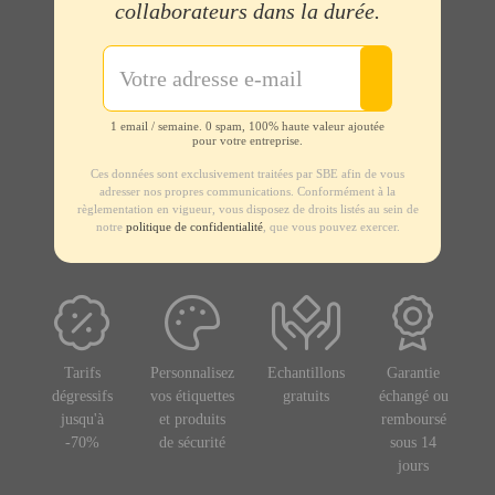
collaborateurs dans la durée.
1 email / semaine. 0 spam, 100% haute valeur ajoutée
pour votre entreprise.
Ces données sont exclusivement traitées par SBE afin de vous
adresser nos propres communications. Conformément à la
règlementation en vigueur, vous disposez de droits listés au sein de
notre
politique de confidentialité
, que vous pouvez exercer.
Tarifs
Personnalisez
Echantillons
Garantie
dégressifs
vos étiquettes
gratuits
échangé ou
jusqu'à
et produits
remboursé
-70%
de sécurité
sous 14
jours