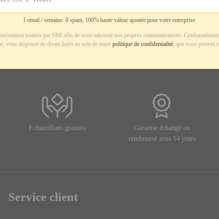
1 email / semaine. 0 spam, 100% haute valeur ajoutée pour votre entreprise.
usivement traitées par SBE afin de vous adresser nos propres communications. Conformément 
r, vous disposez de droits listés au sein de notre
politique de confidentialité
, que vous pouvez e
Echantillons gratuits
Garantie échangé ou
remboursé sous 14 jours
Service client