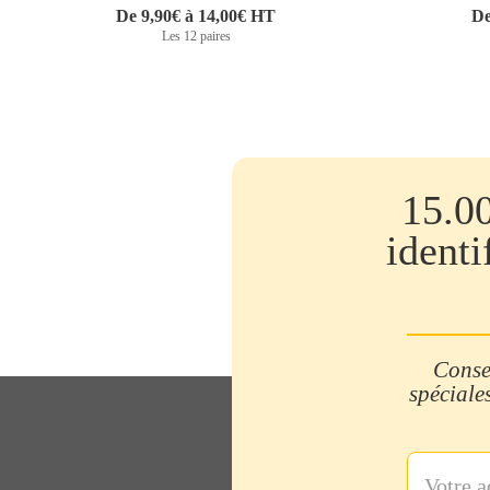
De 9,90€ à 14,00€ HT
De
Les 12 paires
15.0
identi
Consei
spéciales