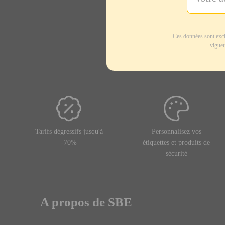
Ces données sont excl
vigueu
Tarifs dégressifs jusqu'à
Personnalisez vos
-70%
étiquettes et produits de
sécurité
A propos de SBE