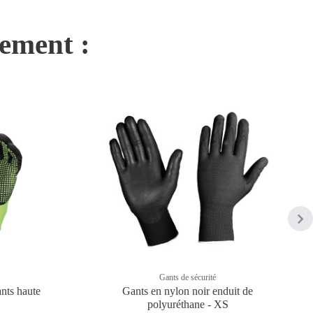
nement :
Gants de sécurité
ants haute
Gants en nylon noir enduit de
polyuréthane - XS