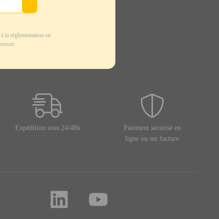
à la règlementation en
xercer.
Expédition sous 24/48h
Paiement sécurisé en
ligne ou sur facture