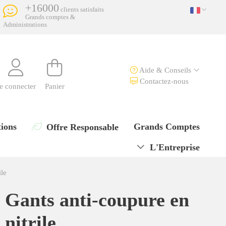
+16000
clients satisfaits
Grands comptes &
Administrations
Aide & Conseils
Contactez-nous
e connecter
Panier
ions
Grands Comptes
Offre Responsable
L'Entreprise
ile
Gants anti-coupure en
nitrile