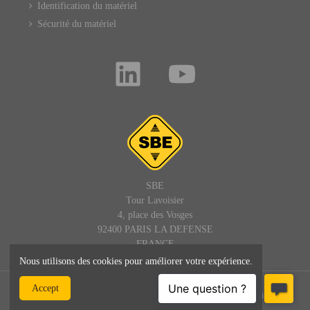
Identification du matériel
Sécurité du matériel
SBE
Tour Lavoisier
4, place des Vosges
92400 PARIS LA DEFENSE
FRANCE
Nous utilisons des cookies pour améliorer votre expérience.
© SBE - 1992 - 2025 – Tous droits réservés : site, textes et images -
Accept
SBEDIRECT® est une marque de SBE - admin@sbedirect.com - Site
professionnel réservé aux entreprises