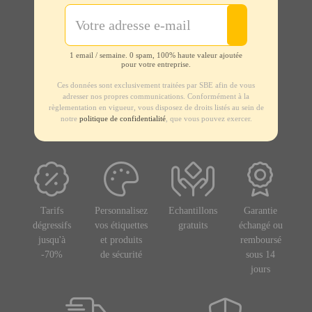
1 email / semaine. 0 spam, 100% haute valeur ajoutée
pour votre entreprise.
Ces données sont exclusivement traitées par SBE afin de vous
adresser nos propres communications. Conformément à la
règlementation en vigueur, vous disposez de droits listés au sein de
notre
politique de confidentialité
, que vous pouvez exercer.
Tarifs
Personnalisez
Echantillons
Garantie
dégressifs
vos étiquettes
gratuits
échangé ou
jusqu'à
et produits
remboursé
-70%
de sécurité
sous 14
jours