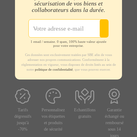
sécurisation de vos biens et
collaborateurs dans la durée.
1 email / semaine. 0 spam, 100% haute valeur ajoutée
pour votre entreprise.
Ces données sont exclusivement traitées par SBE afin de vous
adresser nos propres communications. Conformément à la
règlementation en vigueur, vous disposez de droits listés au sein de
notre
politique de confidentialité
, que vous pouvez exercer.
Tarifs
Personnalisez
Echantillons
Garantie
dégressifs
vos étiquettes
gratuits
échangé ou
jusqu'à
et produits
remboursé
-70%
de sécurité
sous 14
jours