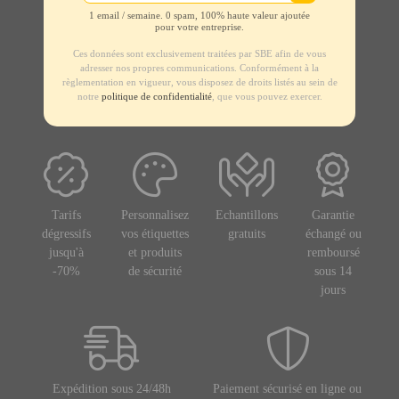
1 email / semaine. 0 spam, 100% haute valeur ajoutée
pour votre entreprise.
Ces données sont exclusivement traitées par SBE afin de vous
adresser nos propres communications. Conformément à la
règlementation en vigueur, vous disposez de droits listés au sein de
notre
politique de confidentialité
, que vous pouvez exercer.
Tarifs
Personnalisez
Echantillons
Garantie
dégressifs
vos étiquettes
gratuits
échangé ou
jusqu'à
et produits
remboursé
-70%
de sécurité
sous 14
jours
Expédition sous 24/48h
Paiement sécurisé en ligne ou