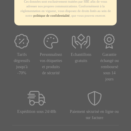
Ces données sont exclusivement traitées par SBE afin de vous
adresser nos propres communications. Conformément à la
règlementation en vigueur, vous disposez de droits listés au sein de
notre
politique de confidentialité
, que vous pouvez exercer.
Tarifs
Personnalisez
Echantillons
Garantie
dégressifs
vos étiquettes
gratuits
échangé ou
jusqu'à
et produits
remboursé
-70%
de sécurité
sous 14
jours
Expédition sous 24/48h
Paiement sécurisé en ligne ou
sur facture