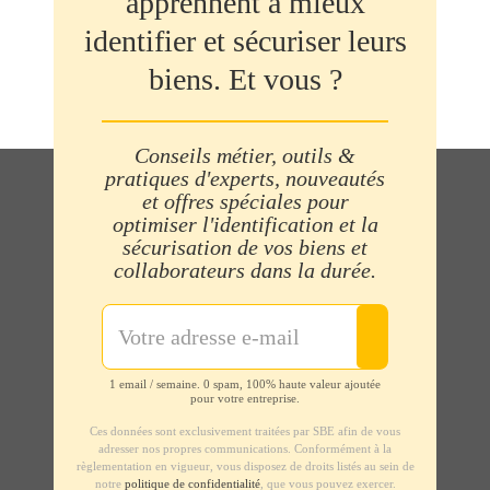
apprennent à mieux
identifier et sécuriser leurs
biens. Et vous ?
Conseils métier, outils &
pratiques d'experts, nouveautés
et offres spéciales pour
optimiser l'identification et la
sécurisation de vos biens et
collaborateurs dans la durée.
1 email / semaine. 0 spam, 100% haute valeur ajoutée
pour votre entreprise.
Ces données sont exclusivement traitées par SBE afin de vous
adresser nos propres communications. Conformément à la
règlementation en vigueur, vous disposez de droits listés au sein de
notre
politique de confidentialité
, que vous pouvez exercer.