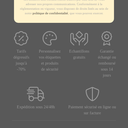
adresser nos propres communications. Conformément à la
règlementation en vigueur, vous disposez de droits listés au sein de
notre
politique de confidentialité
, que vous pouvez exercer.
Tarifs
Personnalisez
Echantillons
Garantie
dégressifs
vos étiquettes
gratuits
échangé ou
jusqu'à
et produits
remboursé
-70%
de sécurité
sous 14
jours
Expédition sous 24/48h
Paiement sécurisé en ligne ou
sur facture