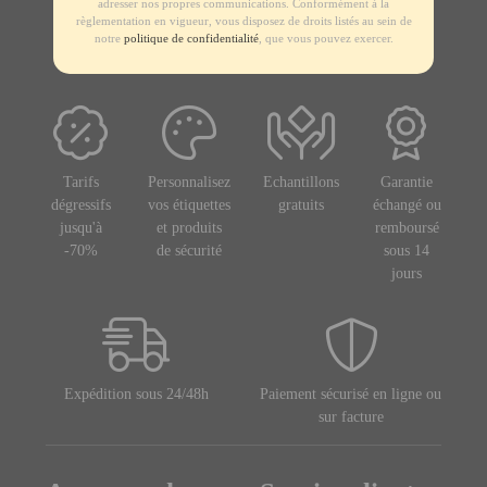
adresser nos propres communications. Conformément à la
règlementation en vigueur, vous disposez de droits listés au sein de
notre
politique de confidentialité
, que vous pouvez exercer.
Tarifs
Personnalisez
Echantillons
Garantie
dégressifs
vos étiquettes
gratuits
échangé ou
jusqu'à
et produits
remboursé
-70%
de sécurité
sous 14
jours
Expédition sous 24/48h
Paiement sécurisé en ligne ou
sur facture