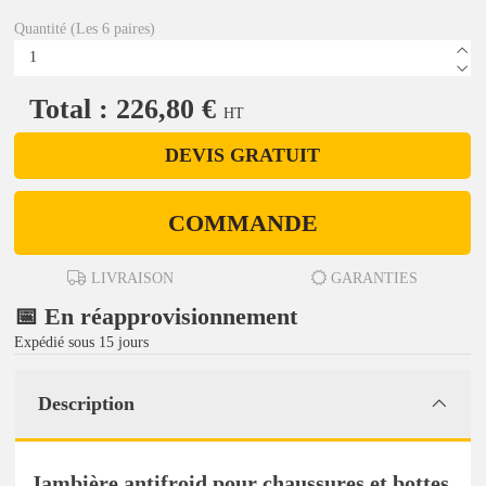
Quantité (Les 6 paires)
Total : 226,80 €
HT
DEVIS GRATUIT
COMMANDE
LIVRAISON
GARANTIES
📅 En réapprovisionnement
Expédié sous 15 jours
Description
Jambière antifroid pour chaussures et bottes.