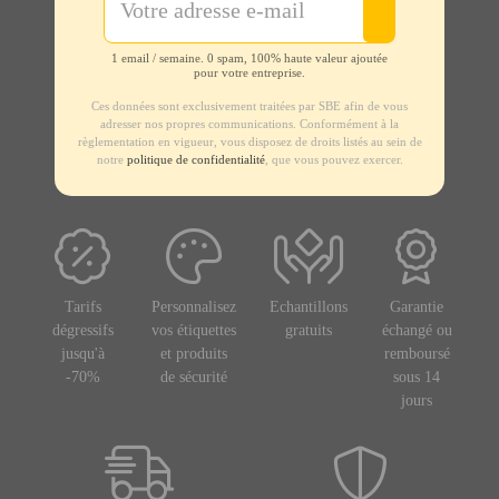
1 email / semaine. 0 spam, 100% haute valeur ajoutée
pour votre entreprise.
Ces données sont exclusivement traitées par SBE afin de vous
adresser nos propres communications. Conformément à la
règlementation en vigueur, vous disposez de droits listés au sein de
notre
politique de confidentialité
, que vous pouvez exercer.
Tarifs
Personnalisez
Echantillons
Garantie
dégressifs
vos étiquettes
gratuits
échangé ou
jusqu'à
et produits
remboursé
-70%
de sécurité
sous 14
jours