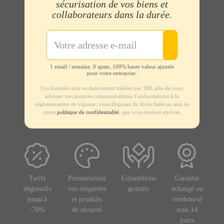
sécurisation de vos biens et
collaborateurs dans la durée.
1 email / semaine. 0 spam, 100% haute valeur ajoutée
pour votre entreprise.
Ces données sont exclusivement traitées par SBE afin de vous
adresser nos propres communications. Conformément à la
règlementation en vigueur, vous disposez de droits listés au sein de
notre
politique de confidentialité
, que vous pouvez exercer.
Tarifs
Personnalisez
Echantillons
Garantie
dégressifs
vos étiquettes
gratuits
échangé ou
jusqu'à
et produits
remboursé
-70%
de sécurité
sous 14
jours