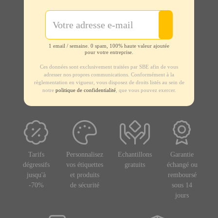
1 email / semaine. 0 spam, 100% haute valeur ajoutée
pour votre entreprise.
Ces données sont exclusivement traitées par SBE afin de vous
adresser nos propres communications. Conformément à la
règlementation en vigueur, vous disposez de droits listés au sein de
notre
politique de confidentialité
, que vous pouvez exercer.
Tarifs
Personnalisez
Echantillons
Garantie
dégressifs
vos étiquettes
gratuits
échangé ou
jusqu'à
et produits
remboursé
-70%
de sécurité
sous 14
jours