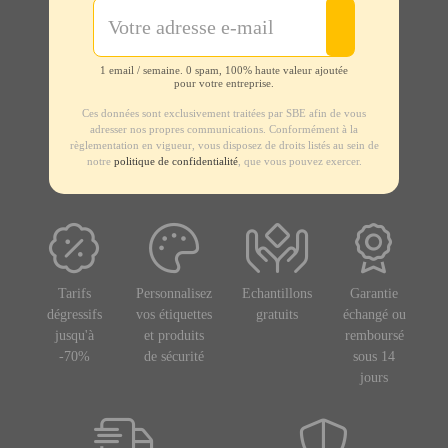
1 email / semaine. 0 spam, 100% haute valeur ajoutée
pour votre entreprise.
Ces données sont exclusivement traitées par SBE afin de vous
adresser nos propres communications. Conformément à la
règlementation en vigueur, vous disposez de droits listés au sein de
notre
politique de confidentialité
, que vous pouvez exercer.
Tarifs
Personnalisez
Echantillons
Garantie
dégressifs
vos étiquettes
gratuits
échangé ou
jusqu'à
et produits
remboursé
-70%
de sécurité
sous 14
jours