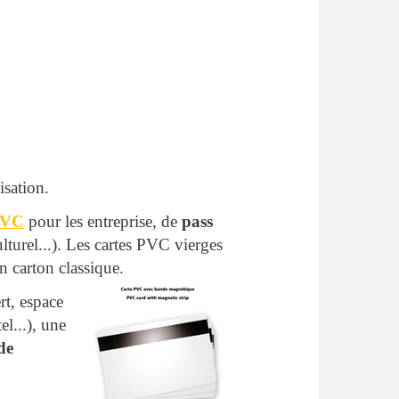
isation.
VC
pour les entreprise, de
pass
ulturel...). Les cartes PVC vierges
en carton classique.
rt, espace
l...), une
de