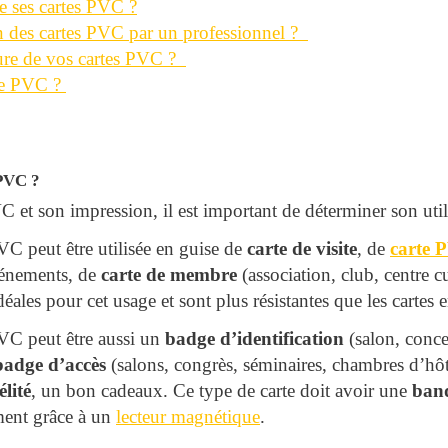
ses cartes PVC ?
n des cartes PVC par un professionnel ?
ure de vos cartes PVC ?
te PVC ?
 PVC ?
C et son impression, il est important de déterminer son util
VC peut être utilisée en guise de
carte de visite
, de
carte
P
vénements, de
carte de membre
(association, club, centre c
déales pour cet usage et sont plus résistantes que les cartes 
VC peut être aussi un
badge d’identification
(salon, conce
badge d’accès
(salons, congrès, séminaires, chambres d’hôte
élité
, un bon cadeaux. Ce type de carte doit avoir une
ban
ement grâce à un
lecteur magnétique
.