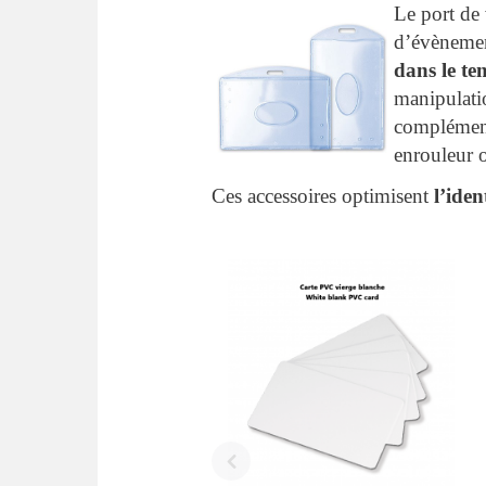
Le port de 
d’évènement
dans le te
manipulatio
complément
enrouleur 
Ces accessoires optimisent
l’iden