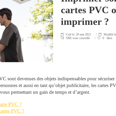
cartes PVC ou
imprimer ?
Créé le:
20 mai 2021
Modifié l
SBE vous conseille
0
likes
PVC sont devenues des objets indispensables pour sécuriser
personnes et aussi en tant qu’objet publicitaire, les cartes 
vous permettant un gain de temps et d’argent.
carte PVC ?
cartes PVC ?