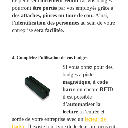
de perte sera
fortement réduit
car vos badges
pourront
être portés
par vos employés grâce à
des attaches, pinces ou tour de cou.
Ainsi,
l’
identification des personnes
au sein de votre
entreprise
sera facilitée.
4.
Complétez l’utilisation de vos badges
Si vous optez pour des
badges à
piste
magnétique, à code
barre
ou encore
RFID
,
il est possible
d’
automatiser la
lecture
à l’entrée et
sortie de votre entreprise avec un
lecteur de
badge
. Il existe tout type de lecteur qui peuvent