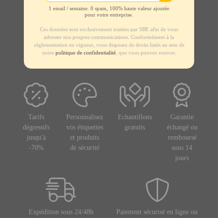
1 email / semaine. 0 spam, 100% haute valeur ajoutée
pour votre entreprise.
Ces données sont exclusivement traitées par SBE afin de vous
adresser nos propres communications. Conformément à la
règlementation en vigueur, vous disposez de droits listés au sein de
notre
politique de confidentialité
, que vous pouvez exercer.
Tarifs
Personnalisez
Echantillons
Garantie
dégressifs
vos étiquettes
gratuits
échangé ou
jusqu'à
et produits
remboursé
-70%
de sécurité
sous 14
jours
Expédition sous 24/48h
Paiement sécurisé en ligne ou