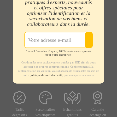
pratiques d'experts, nouveautés
et offres spéciales pour
optimiser l'identification et la
sécurisation de vos biens et
collaborateurs dans la durée.
1 email / semaine. 0 spam, 100% haute valeur ajoutée
pour votre entreprise.
Ces données sont exclusivement traitées par SBE afin de vous
adresser nos propres communications. Conformément à la
règlementation en vigueur, vous disposez de droits listés au sein de
notre
politique de confidentialité
, que vous pouvez exercer.
Tarifs
Personnalisez
Echantillons
Garantie
dégressifs
vos étiquettes
gratuits
échangé ou