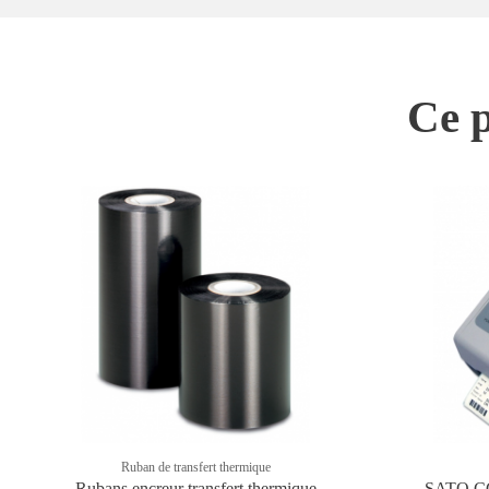
Ce p
Ruban de transfert thermique
Rubans encreur transfert thermique
SATO CG2