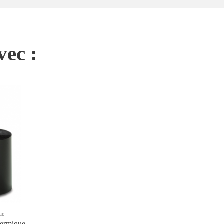
vec :
ue
hermique