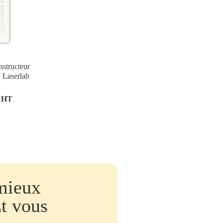
nstructeur
 Laserlab
€ HT
mieux
Et vous