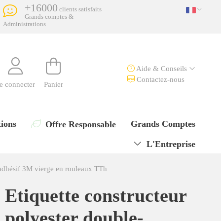
+16000
clients satisfaits
Grands comptes &
Administrations
Aide & Conseils
Contactez-nous
e connecter
Panier
ions
Grands Comptes
Offre Responsable
L'Entreprise
-adhésif 3M vierge en rouleaux TTh
Etiquette constructeur
polyester double-