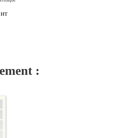
€ HT
nement :