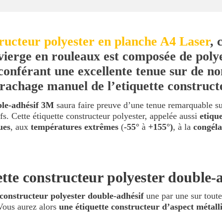
tructeur polyester en planche A4 Laser
, 
ierge en rouleaux est composée de polye
conférant une excellente tenue sur de n
chage manuel de l’etiquette constructeu
ble-adhésif 3M
saura faire preuve d’une tenue remarquable su
fs. Cette étiquette constructeur polyester, appelée aussi
etiqu
ues
, aux
températures extrêmes
(
-55°
à
+155°)
, à la
congéla
ette constructeur polyester double
 constructeur polyester double-adhésif
une par une sur tout
Vous aurez alors
une étiquette constructeur d’aspect métall