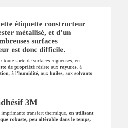
cette étiquette constructeur
ster métallisé, et d’un
ombreuses surfaces
r est donc difficile.
r toute sorte de surfaces rugueuses, en
ette de propriété
résiste aux
rayures
, à
tion
, à l
’humidité
, aux
huiles
, aux
solvants
-adhésif 3M
e imprimante transfert thermique,
en utilisant
ique robuste, peu altérable dans le temps,