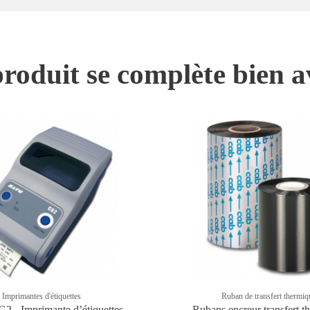
roduit se complète bien a
Imprimantes d'étiquettes
Ruban de transfert thermiq
 - Imprimante dʼétiquettes
Rubans encreur transfert t