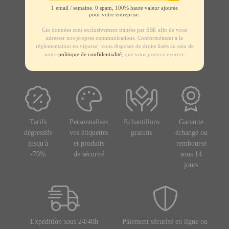
1 email / semaine. 0 spam, 100% haute valeur ajoutée
pour votre entreprise.
Ces données sont exclusivement traitées par SBE afin de vous
adresser nos propres communications. Conformément à la
règlementation en vigueur, vous disposez de droits listés au sein de
notre
politique de confidentialité
, que vous pouvez exercer.
Tarifs
Personnalisez
Echantillons
Garantie
dégressifs
vos étiquettes
gratuits
échangé ou
jusqu'à
et produits
remboursé
-70%
de sécurité
sous 14
jours
Expédition sous 24/48h
Paiement sécurisé en ligne ou