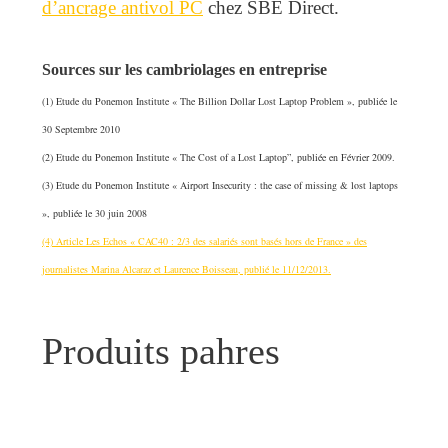
d’ancrage antivol PC
chez SBE Direct.
Sources sur les cambriolages en entreprise
(1) Etude du Ponemon Institute « The Billion Dollar Lost Laptop Problem », publiée le
30 Septembre 2010
(2) Etude du Ponemon Institute « The Cost of a Lost Laptop”, publiée en Février 2009.
(3) Etude du Ponemon Institute « Airport Insecurity : the case of missing & lost laptops
», publiée le 30 juin 2008
(4) Article Les Echos « CAC40 : 2/3 des salariés sont basés hors de France » des
journalistes Marina Alcaraz et Laurence Boisseau, publié le 11/12/2013.
Produits pahres