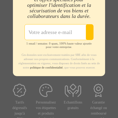
optimiser l'identification et la
sécurisation de vos biens et
collaborateurs dans la durée.
1 email / semaine. 0 spam, 100% haute valeur ajoutée
pour votre entreprise.
Ces données sont exclusivement traitées par SBE afin de vous
adresser nos propres communications. Conformément à la
règlementation en vigueur, vous disposez de droits listés au sein de
notre
politique de confidentialité
, que vous pouvez exercer.
Tarifs
Personnalisez
Echantillons
Garantie
dégressifs
vos étiquettes
gratuits
échangé ou
jusqu'à
et produits
remboursé