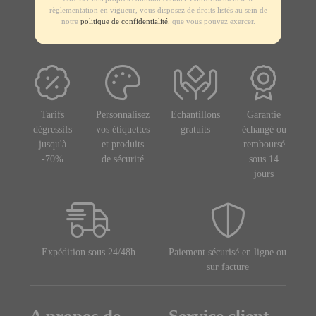
règlementation en vigueur, vous disposez de droits listés au sein de
notre
politique de confidentialité
, que vous pouvez exercer.
Tarifs
Personnalisez
Echantillons
Garantie
dégressifs
vos étiquettes
gratuits
échangé ou
jusqu'à
et produits
remboursé
-70%
de sécurité
sous 14
jours
Expédition sous 24/48h
Paiement sécurisé en ligne ou
sur facture
A propos de
Service client