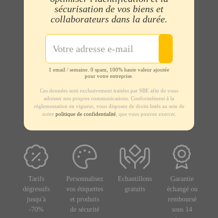
sécurisation de vos biens et
collaborateurs dans la durée.
1 email / semaine. 0 spam, 100% haute valeur ajoutée
pour votre entreprise.
Ces données sont exclusivement traitées par SBE afin de vous
adresser nos propres communications. Conformément à la
règlementation en vigueur, vous disposez de droits listés au sein de
notre
politique de confidentialité
, que vous pouvez exercer.
Tarifs
Personnalisez
Echantillons
Garantie
dégressifs
vos étiquettes
gratuits
échangé ou
jusqu'à
et produits
remboursé
-70%
de sécurité
sous 14