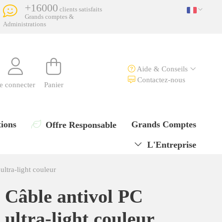
+16000
clients satisfaits
Grands comptes &
Administrations
Aide & Conseils
Contactez-nous
e connecter
Panier
ions
Grands Comptes
Offre Responsable
L'Entreprise
ultra-light couleur
Câble antivol PC
ultra-light couleur