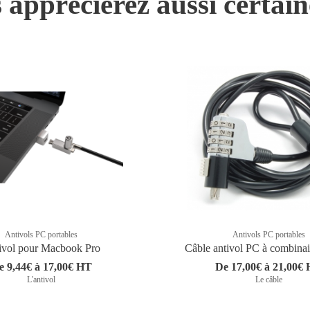
 apprécierez aussi certai
Antivols PC portables
Antivols PC portables
ivol pour Macbook Pro
Câble antivol PC à combina
e 9,44€ à 17,00€ HT
De 17,00€ à 21,00€
L'antivol
Le câble