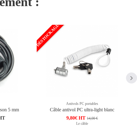
nement :
DÉSTOCKAGE
Antivols PC portables
ison 5 mm
Câble antivol PC ultra-light blanc
 HT
9,80€ HT
14,00 €
Le câble