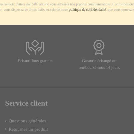
usivement traitées par SBE afin de vous adresser nos propres communications. Conformément 
r, vous disposez de droits listés au sein de notre
politique de confidentialité
, que vous pouvez e
Echantillons gratuits
Garantie échangé ou
remboursé sous 14 jours
Service client
Questions générales
Retourner un produit