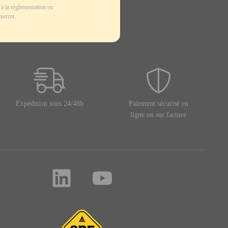
à la règlementation en
xercer.
Expédition sous 24/48h
Paiement sécurisé en
ligne ou sur facture