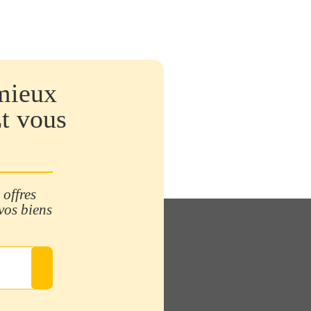
mieux
Et vous
 offres
 vos biens