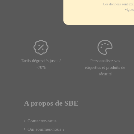
Ces données sont excl
vigueu
Tarifs dégressifs jusqu'à
Personnalisez vos
-70%
étiquettes et produits de
sécurité
A propos de SBE
Contactez-nous
Qui sommes-nous ?