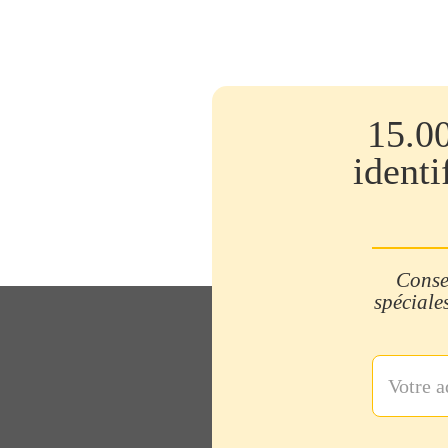
15.0
identi
Consei
spéciales