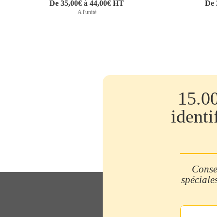
De 35,00€ à 44,00€ HT
De 
A l'unité
15.0
identi
Consei
spéciales