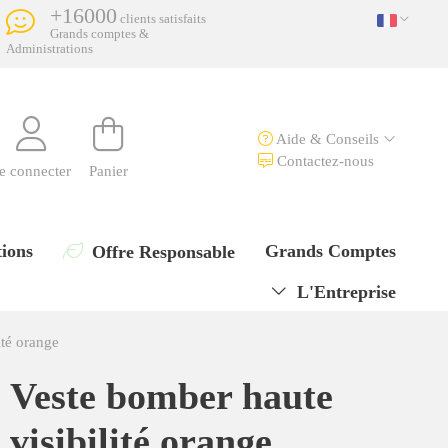
+16000
clients satisfaits
Grands comptes &
Administrations
Aide & Conseils
Contactez-nous
e connecter
Panier
ions
Grands Comptes
Offre Responsable
L'Entreprise
ité orange
Veste bomber haute
visibilité orange