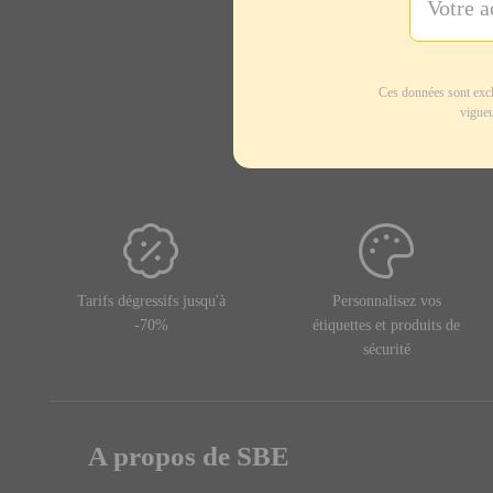
Ces données sont excl
vigueu
Tarifs dégressifs jusqu'à
Personnalisez vos
-70%
étiquettes et produits de
sécurité
A propos de SBE