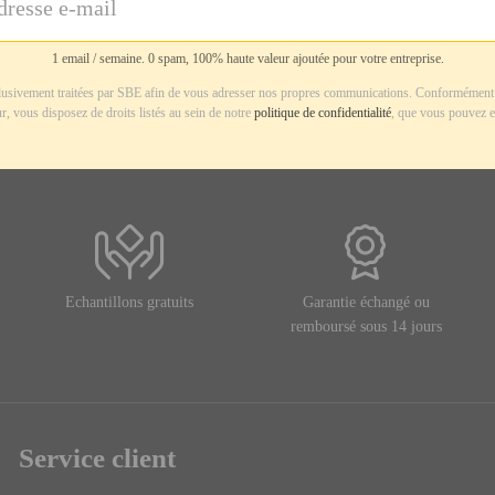
1 email / semaine. 0 spam, 100% haute valeur ajoutée pour votre entreprise.
usivement traitées par SBE afin de vous adresser nos propres communications. Conformément 
r, vous disposez de droits listés au sein de notre
politique de confidentialité
, que vous pouvez e
Echantillons gratuits
Garantie échangé ou
remboursé sous 14 jours
Service client