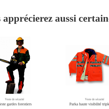
 apprécierez aussi certai
Veste de sécurité
Veste de sécurité
este gardes forestiers
Parka haute visibilité trip