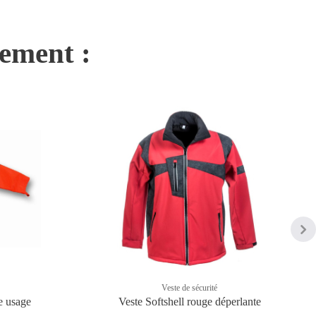
nement :
Veste de sécurité
le usage
Veste Softshell rouge déperlante