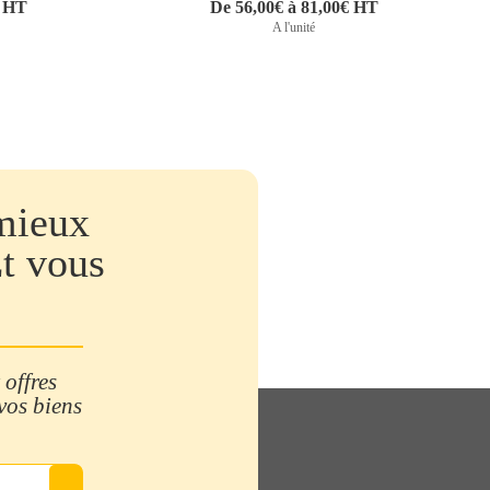
€ HT
De 56,00€ à 81,00€ HT
A l'unité
mieux
Et vous
 offres
 vos biens