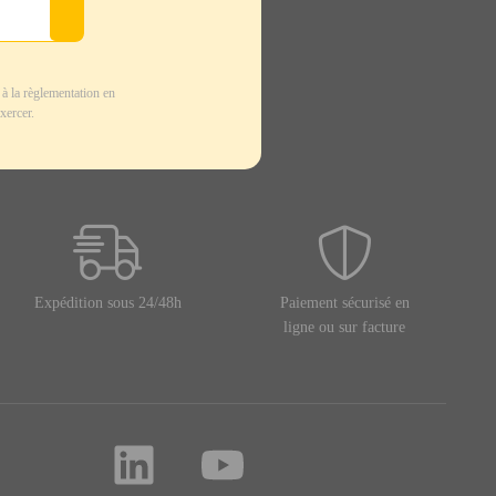
à la règlementation en
xercer.
Expédition sous 24/48h
Paiement sécurisé en
ligne ou sur facture