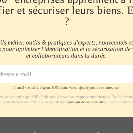
fier et sécuriser leurs biens. 
?
ls métier, outils & pratiques d'experts, nouveautés et
 pour optimiser l'identification et la sécurisation de
et collaborateurs dans la durée.
1 email / semaine. 0 spam, 100% haute valeur ajoutée pour votre entreprise.
usivement traitées par SBE afin de vous adresser nos propres communications. Conformément 
r, vous disposez de droits listés au sein de notre
politique de confidentialité
, que vous pouvez e