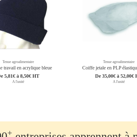
Tenue agroalimentaire
Tenue agroalimentaire
e travail en acrylique bleue
Coiffe jetale en PLP élastiq
e 5,81€ à 8,50€ HT
De 35,00€ à 52,00€
A l'unité
A l'unité
+
00
entreprises apprennent à 