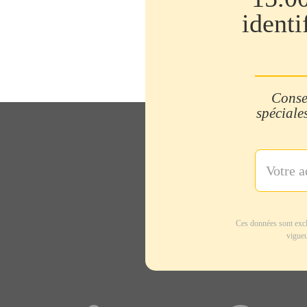
identi
Consei
spéciales
Ces données sont excl
vigueu