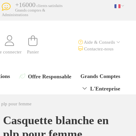
+16000
clients satisfaits
Grands comptes &
Administrations
Aide & Conseils
Contactez-nous
e connecter
Panier
ions
Grands Comptes
Offre Responsable
L'Entreprise
n plp pour femme
Casquette blanche en
plp pour femme