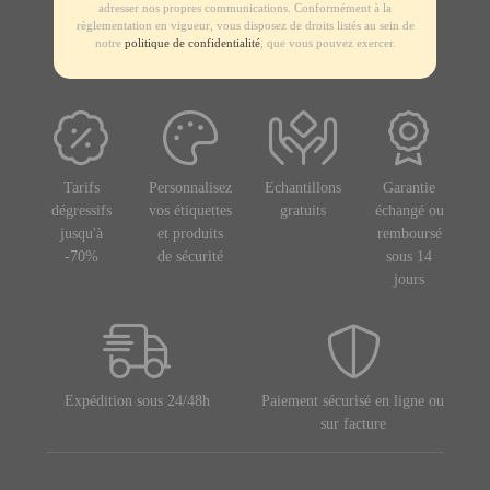
adresser nos propres communications. Conformément à la
règlementation en vigueur, vous disposez de droits listés au sein de
notre
politique de confidentialité
, que vous pouvez exercer.
Tarifs
Personnalisez
Echantillons
Garantie
dégressifs
vos étiquettes
gratuits
échangé ou
jusqu'à
et produits
remboursé
-70%
de sécurité
sous 14
jours
Expédition sous 24/48h
Paiement sécurisé en ligne ou
sur facture