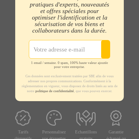
pratiques d'experts, nouveautés
et offres spéciales pour
optimiser l'identification et la
sécurisation de vos biens et
collaborateurs dans la durée.
1 email / semaine. 0 spam, 100% haute valeur ajoutée
pour votre entreprise.
Ces données sont exclusivement traitées par SBE afin de vous
adresser nos propres communications. Conformément à la
règlementation en vigueur, vous disposez de droits listés au sein de
notre
politique de confidentialité
, que vous pouvez exercer.
Tarifs
Personnalisez
Echantillons
Garantie
dégressifs
vos étiquettes
gratuits
échangé ou