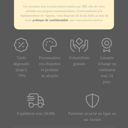
Ces données sont exclusivement traitées par SBE afin de vous
adresser nos propres communications. Conformément à la
règlementation en vigueur, vous disposez de droits listés au sein de
notre
politique de confidentialité
, que vous pouvez exercer.
Tarifs
Personnalisez
Echantillons
Garantie
dégressifs
vos étiquettes
gratuits
échangé ou
jusqu'à
et produits
remboursé
-70%
de sécurité
sous 14
jours
Expédition sous 24/48h
Paiement sécurisé en ligne ou
sur facture