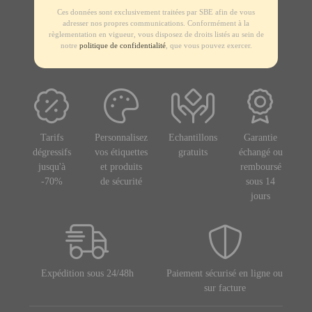
Ces données sont exclusivement traitées par SBE afin de vous
adresser nos propres communications. Conformément à la
règlementation en vigueur, vous disposez de droits listés au sein de
notre
politique de confidentialité
, que vous pouvez exercer.
Tarifs
Personnalisez
Echantillons
Garantie
dégressifs
vos étiquettes
gratuits
échangé ou
jusqu'à
et produits
remboursé
-70%
de sécurité
sous 14
jours
Expédition sous 24/48h
Paiement sécurisé en ligne ou
sur facture