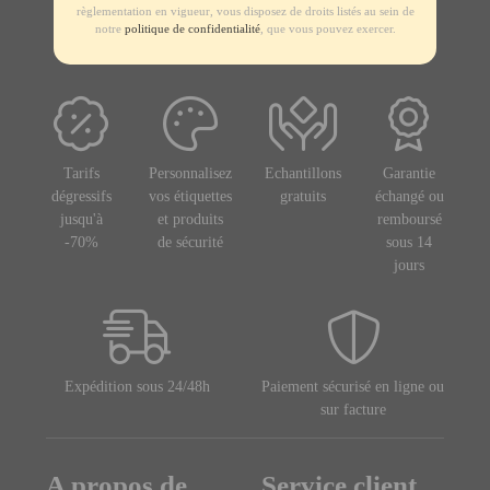
règlementation en vigueur, vous disposez de droits listés au sein de
notre
politique de confidentialité
, que vous pouvez exercer.
Tarifs
Personnalisez
Echantillons
Garantie
dégressifs
vos étiquettes
gratuits
échangé ou
jusqu'à
et produits
remboursé
-70%
de sécurité
sous 14
jours
Expédition sous 24/48h
Paiement sécurisé en ligne ou
sur facture
A propos de
Service client