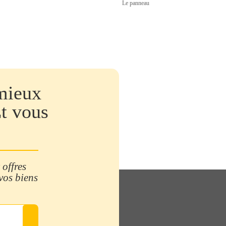
Le panneau
mieux
Et vous
 offres
 vos biens