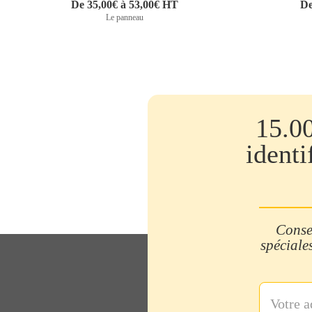
De 35,00€ à 53,00€ HT
De
Le panneau
15.0
identi
Consei
spéciales