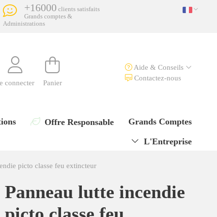
+16000
clients satisfaits
Grands comptes &
Administrations
Aide & Conseils
Contactez-nous
e connecter
Panier
ions
Grands Comptes
Offre Responsable
L'Entreprise
endie picto classe feu extincteur
Panneau lutte incendie
picto classe feu