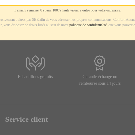
1 email / semaine. 0 spam, 100% haute valeur ajoutée pour votre entreprise.
usivement traitées par SBE afin de vous adresser nos propres communications. Conformément 
r, vous disposez de droits listés au sein de notre
politique de confidentialité
, que vous pouvez e
Echantillons gratuits
Garantie échangé ou
remboursé sous 14 jours
Service client