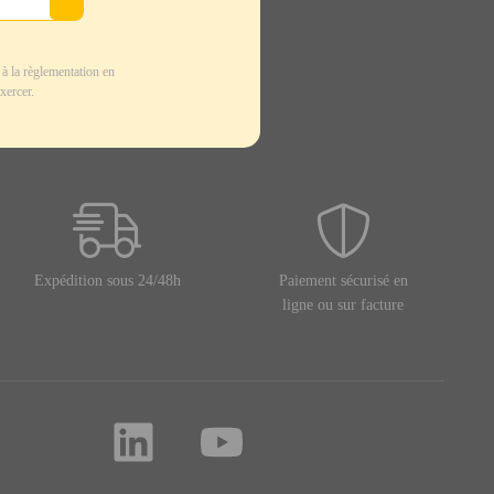
à la règlementation en
xercer.
Expédition sous 24/48h
Paiement sécurisé en
ligne ou sur facture