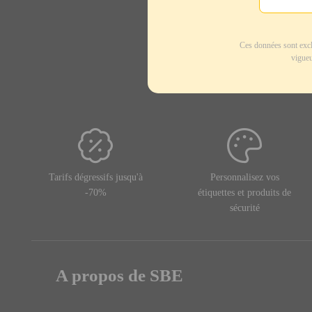
Ces données sont excl
vigueu
Tarifs dégressifs jusqu'à
Personnalisez vos
-70%
étiquettes et produits de
sécurité
A propos de SBE