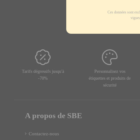
Ces données sont excl
vigueu
Tarifs dégressifs jusqu'à
Personnalisez vos
-70%
étiquettes et produits de
sécurité
A propos de SBE
Contactez-nous