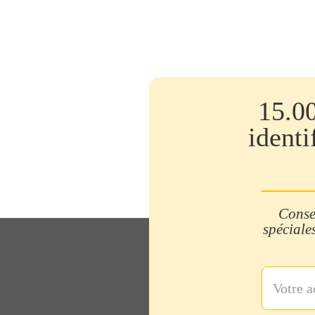
15.0
identi
Consei
spéciales