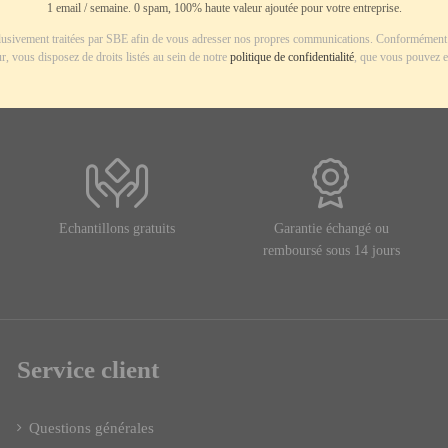
1 email / semaine. 0 spam, 100% haute valeur ajoutée pour votre entreprise.
usivement traitées par SBE afin de vous adresser nos propres communications. Conformément 
r, vous disposez de droits listés au sein de notre
politique de confidentialité
, que vous pouvez e
Echantillons gratuits
Garantie échangé ou
remboursé sous 14 jours
Service client
Questions générales