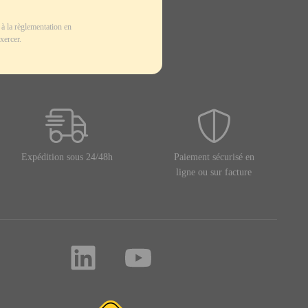
à la règlementation en
xercer.
Expédition sous 24/48h
Paiement sécurisé en
ligne ou sur facture