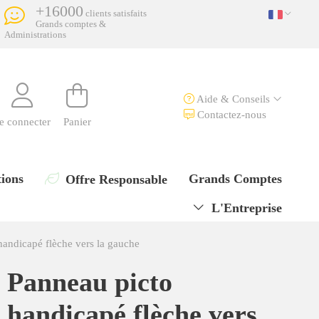
+16000
clients satisfaits
Grands comptes &
Administrations
Aide & Conseils
Contactez-nous
e connecter
Panier
ions
Grands Comptes
Offre Responsable
L'Entreprise
handicapé flèche vers la gauche
Panneau picto
handicapé flèche vers