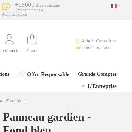
+16000
clients satisfaits
Grands comptes &
Administrations
Aide & Conseils
Contactez-nous
e connecter
Panier
ions
Grands Comptes
Offre Responsable
L'Entreprise
n - Fond bleu
Panneau gardien -
Fond bleu