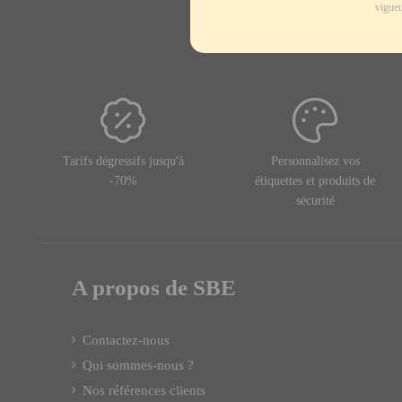
vigueu
Tarifs dégressifs jusqu'à
Personnalisez vos
-70%
étiquettes et produits de
sécurité
A propos de SBE
Contactez-nous
Qui sommes-nous ?
Nos références clients