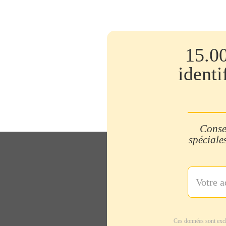
15.0
identi
Consei
spéciales
Ces données sont excl