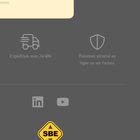
xercer.
Expédition sous 24/48h
Paiement sécurisé en
ligne ou sur facture