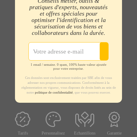
Conseils métier, outils &
pratiques d'experts, nouveautés
et offres spéciales pour
optimiser l'identification et la
sécurisation de vos biens et
collaborateurs dans la durée.
1 email / semaine. 0 spam, 100% haute valeur ajoutée
pour votre entreprise.
Ces données sont exclusivement traitées par SBE afin de vous
adresser nos propres communications. Conformément à la
règlementation en vigueur, vous disposez de droits listés au sein de
notre
politique de confidentialité
, que vous pouvez exercer.
Tarifs
Personnalisez
Echantillons
Garantie