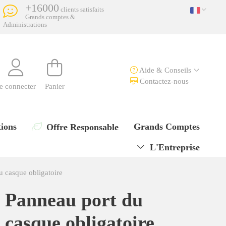
+16000
clients satisfaits
Grands comptes &
Administrations
Aide & Conseils
Contactez-nous
e connecter
Panier
ions
Grands Comptes
Offre Responsable
L'Entreprise
u casque obligatoire
Panneau port du
casque obligatoire