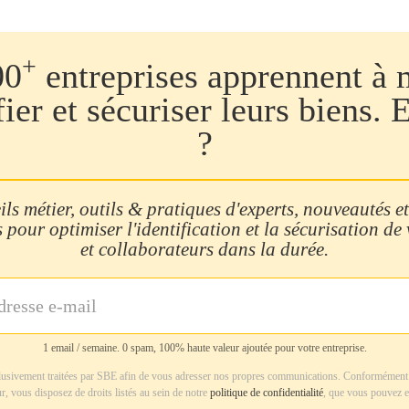
+
00
entreprises apprennent à 
fier et sécuriser leurs biens. 
?
ls métier, outils & pratiques d'experts, nouveautés et
 pour optimiser l'identification et la sécurisation de
et collaborateurs dans la durée.
1 email / semaine. 0 spam, 100% haute valeur ajoutée pour votre entreprise.
usivement traitées par SBE afin de vous adresser nos propres communications. Conformément 
r, vous disposez de droits listés au sein de notre
politique de confidentialité
, que vous pouvez e