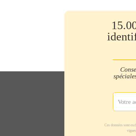
15.0
identi
Consei
spéciales
Ces données sont excl
vigueu