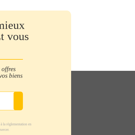
mieux
Et vous
 offres
 vos biens
à la règlementation en
xercer.