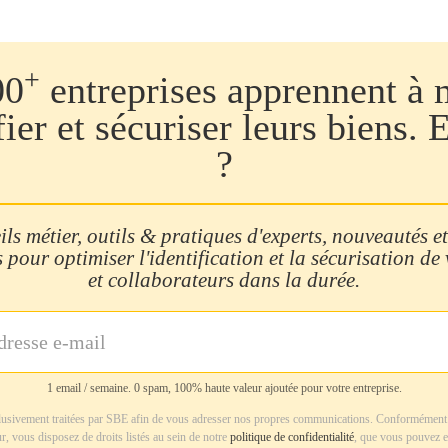
+
00
entreprises apprennent à 
fier et sécuriser leurs biens. 
?
ls métier, outils & pratiques d'experts, nouveautés et
 pour optimiser l'identification et la sécurisation de
et collaborateurs dans la durée.
1 email / semaine. 0 spam, 100% haute valeur ajoutée pour votre entreprise.
usivement traitées par SBE afin de vous adresser nos propres communications. Conformément 
r, vous disposez de droits listés au sein de notre
politique de confidentialité
, que vous pouvez e