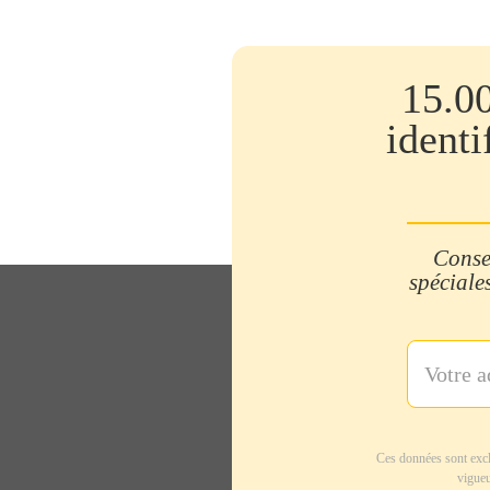
15.0
identi
Consei
spéciales
Ces données sont excl
vigueu