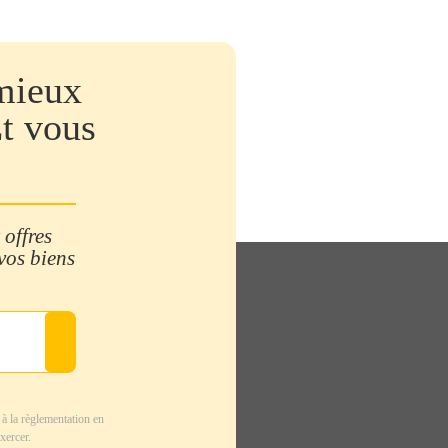
mieux
Et vous
 offres
 vos biens
à la règlementation en
xercer.