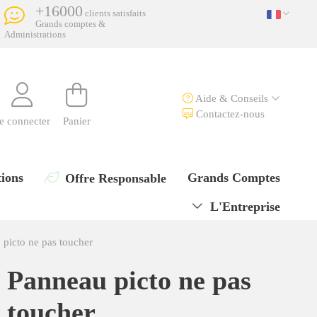
+16000
clients satisfaits
Grands comptes &
Administrations
Aide & Conseils
Contactez-nous
e connecter
Panier
ions
Grands Comptes
Offre Responsable
L'Entreprise
 picto ne pas toucher
Panneau picto ne pas
toucher