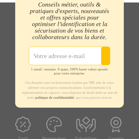
Conseils métier, outils &
pratiques d'experts, nouveautés
et offres spéciales pour
optimiser l'identification et la
sécurisation de vos biens et
collaborateurs dans la durée.
1 email / semaine. 0 spam, 100% haute valeur ajoutée
pour votre entreprise.
Ces données sont exclusivement traitées par SBE afin de vous
adresser nos propres communications. Conformément à la
règlementation en vigueur, vous disposez de droits listés au sein de
notre
politique de confidentialité
, que vous pouvez exercer.
Tarifs
Personnalisez
Echantillons
Garantie