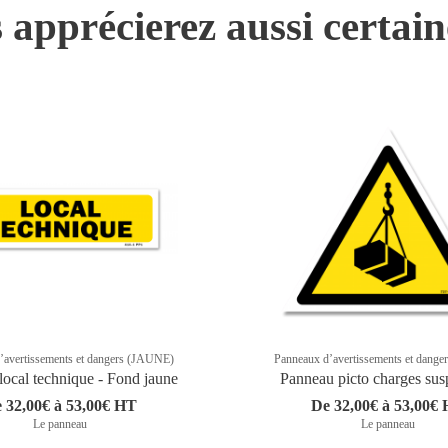
 apprécierez aussi certai
’avertissements et dangers (JAUNE)
Panneaux d’avertissements et dang
local technique - Fond jaune
Panneau picto charges su
 32,00€ à 53,00€ HT
De 32,00€ à 53,00€
Le panneau
Le panneau