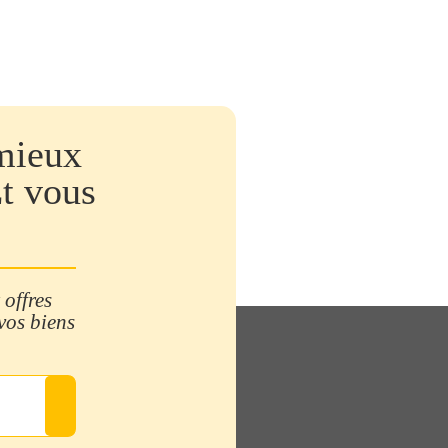
mieux
Et vous
 offres
 vos biens