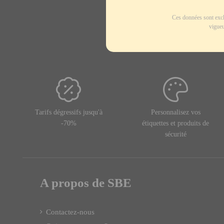
Ces données sont excl
vigueu
Tarifs dégressifs jusqu'à
Personnalisez vos
-70%
étiquettes et produits de
sécurité
A propos de SBE
Contactez-nous