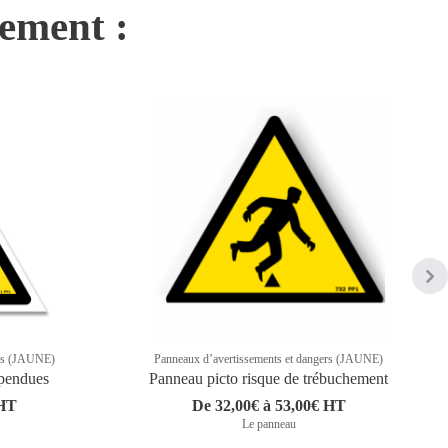
nement :
ers (JAUNE)
Panneaux d’avertissements et dangers (JAUNE)
spendues
Panneau picto risque de trébuchement
 HT
De 32,00€ à 53,00€ HT
Le panneau