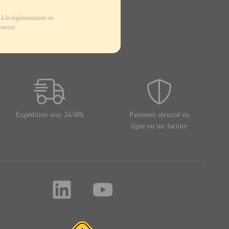
à la règlementation en
xercer.
Expédition sous 24/48h
Paiement sécurisé en
ligne ou sur facture