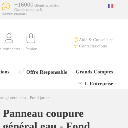
+16000
clients satisfaits
Grands comptes &
Administrations
Aide & Conseils
Contactez-nous
e connecter
Panier
ions
Grands Comptes
Offre Responsable
L'Entreprise
re général eau - Fond jaune
Panneau coupure
général eau - Fond