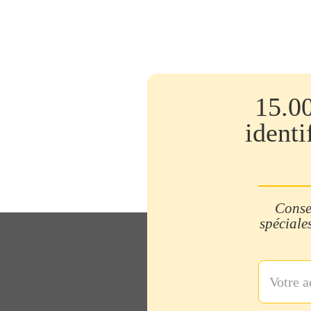
15.0
identi
Consei
spéciales