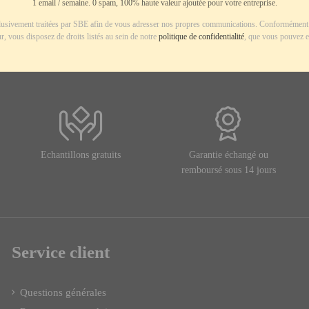
1 email / semaine. 0 spam, 100% haute valeur ajoutée pour votre entreprise.
usivement traitées par SBE afin de vous adresser nos propres communications. Conformément 
r, vous disposez de droits listés au sein de notre
politique de confidentialité
, que vous pouvez e
Echantillons gratuits
Garantie échangé ou
remboursé sous 14 jours
Service client
Questions générales