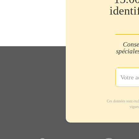
identi
Consei
spéciales
Ces données sont excl
vigueu