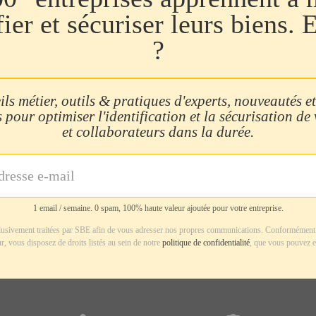
fier et sécuriser leurs biens. 
?
ls métier, outils & pratiques d'experts, nouveautés et
 pour optimiser l'identification et la sécurisation de
et collaborateurs dans la durée.
1 email / semaine. 0 spam, 100% haute valeur ajoutée pour votre entreprise.
usivement traitées par SBE afin de vous adresser nos propres communications. Conformément 
r, vous disposez de droits listés au sein de notre
politique de confidentialité
, que vous pouvez e