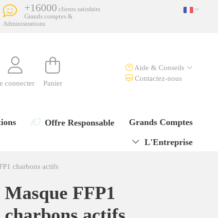
+16000
clients satisfaits
Grands comptes &
Administrations
Aide & Conseils
Contactez-nous
e connecter
Panier
ions
Grands Comptes
Offre Responsable
L'Entreprise
P1 charbons actifs
Masque FFP1
charbons actifs