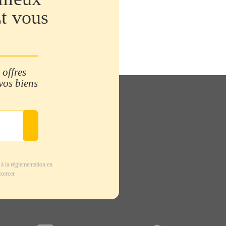
Et vous
 offres
 vos biens
à la règlementation en
xercer.