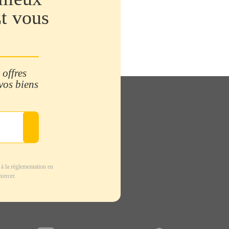
Et vous
 offres
 vos biens
à la règlementation en
xercer.