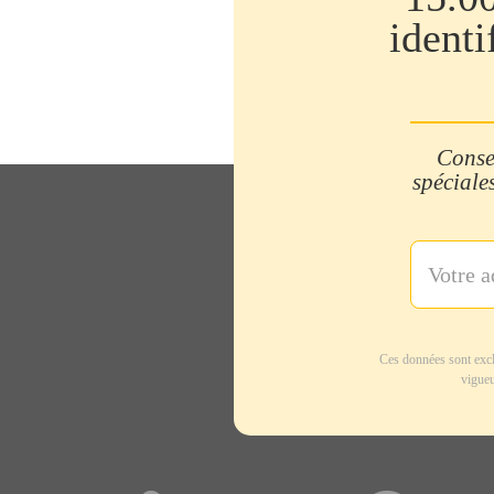
identi
Consei
spéciales
Ces données sont excl
vigueu