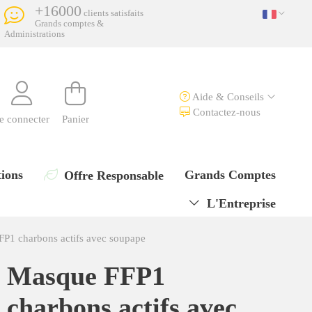
+16000
clients satisfaits
Grands comptes &
Administrations
Aide & Conseils
Contactez-nous
e connecter
Panier
ions
Grands Comptes
Offre Responsable
L'Entreprise
P1 charbons actifs avec soupape
Masque FFP1
charbons actifs avec