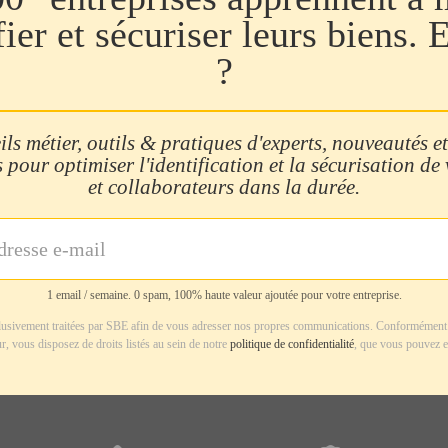
fier et sécuriser leurs biens. 
?
ls métier, outils & pratiques d'experts, nouveautés et
 pour optimiser l'identification et la sécurisation de
et collaborateurs dans la durée.
1 email / semaine. 0 spam, 100% haute valeur ajoutée pour votre entreprise.
usivement traitées par SBE afin de vous adresser nos propres communications. Conformément 
r, vous disposez de droits listés au sein de notre
politique de confidentialité
, que vous pouvez e