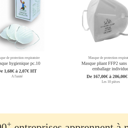
ue de protection respiratoire
Masque de protection respira
que hygienique pc.10
Masque pliant FFP2 sans 
emballage individue
e 1,68€ à 2,07€ HT
De 167,00€ à 206,00
A l'unité
Les 10 pièces
+
00
entreprises apprennent à 