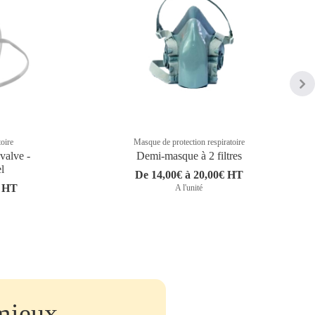
toire
Masque de protection respiratoire
valve -
Demi-masque à 2 filtres
l
De 14,00€ à 20,00€ HT
€ HT
A l'unité
mieux