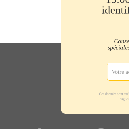
identi
Consei
spéciales
Ces données sont excl
vigueu