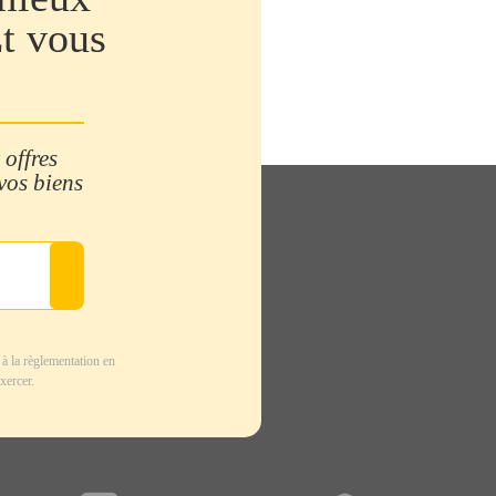
Et vous
 offres
 vos biens
à la règlementation en
xercer.