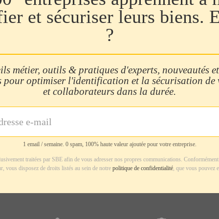
fier et sécuriser leurs biens. 
?
ls métier, outils & pratiques d'experts, nouveautés et
 pour optimiser l'identification et la sécurisation de
et collaborateurs dans la durée.
1 email / semaine. 0 spam, 100% haute valeur ajoutée pour votre entreprise.
usivement traitées par SBE afin de vous adresser nos propres communications. Conformément 
r, vous disposez de droits listés au sein de notre
politique de confidentialité
, que vous pouvez e