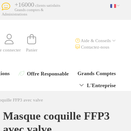
+16000
clients satisfaits
Grands comptes &
Administrations
Aide & Conseils
Contactez-nous
e connecter
Panier
ions
Grands Comptes
Offre Responsable
L'Entreprise
quille FFP3 avec valve
Masque coquille FFP3
avec valve