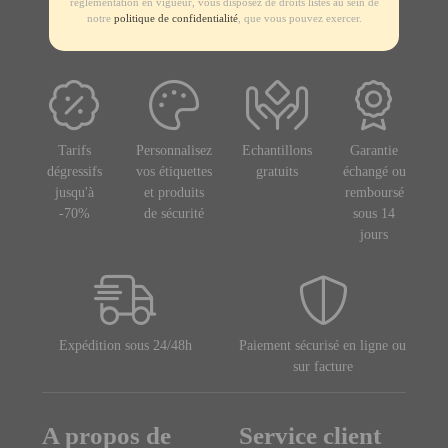
règlementation en vigueur, vous disposez de droits listés au sein de
notre
politique de confidentialité
, que vous pouvez exercer.
Tarifs
Personnalisez
Echantillons
Garantie
dégressifs
vos étiquettes
gratuits
échangé ou
jusqu'à
et produits
remboursé
-70%
de sécurité
sous 14
jours
Expédition sous 24/48h
Paiement sécurisé en ligne ou
sur facture
A propos de
Service client