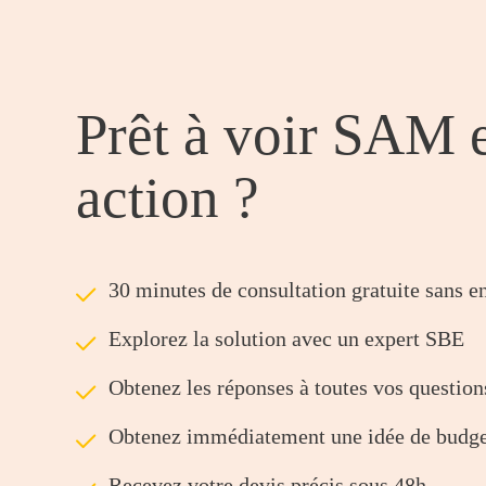
Prêt à voir SAM 
action ?
ü
30 minutes de consultation gratuite sans 
ü
Explorez la solution avec un expert SBE
ü
Obtenez les réponses à toutes vos question
ü
Obtenez immédiatement une idée de budg
ü
Recevez votre devis précis sous 48h