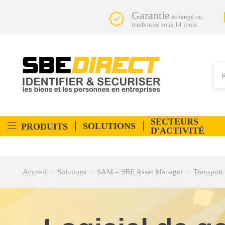
Garantie
échangé ou
remboursé sous 14 jours
SECTEURS
SOLUTIONS
PRODUITS
D'ACTIVITÉ
Accueil
Solutions
SAM – SBE Asset Manager
Transpor