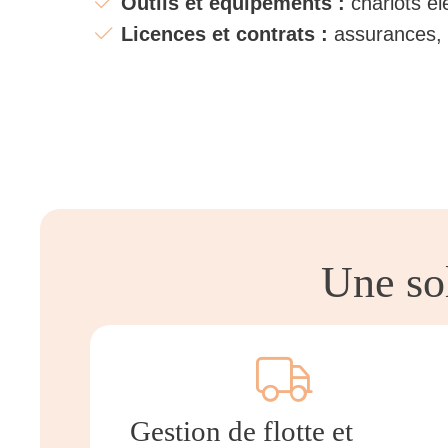
Outils et équipements :
chariots él
Licences et contrats :
assurances, c
Une sol
Gestion de flotte et