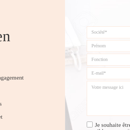
en
engagement
s
et
Je souhaite êt