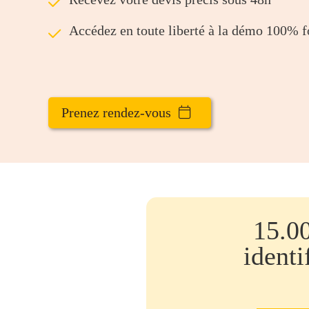
ü
Accédez en toute liberté à la démo 100% f
Prenez rendez-vous
15.0
identi