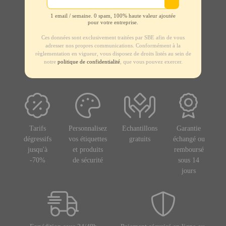
1 email / semaine. 0 spam, 100% haute valeur ajoutée
pour votre entreprise.
Ces données sont exclusivement traitées par SBE afin de vous
adresser nos propres communications. Conformément à la
règlementation en vigueur, vous disposez de droits listés au sein de
notre
politique de confidentialité
, que vous pouvez exercer.
Tarifs
Personnalisez
Echantillons
Garantie
dégressifs
vos étiquettes
gratuits
échangé ou
jusqu'à
et produits
remboursé
-70%
de sécurité
sous 14
jours