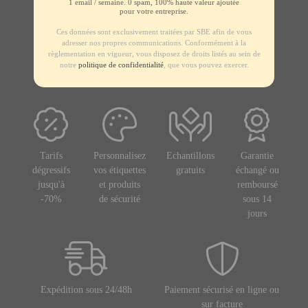
1 email / semaine. 0 spam, 100% haute valeur ajoutée
pour votre entreprise.
Ces données sont exclusivement traitées par SBE afin de vous
adresser nos propres communications. Conformément à la
règlementation en vigueur, vous disposez de droits listés au sein de
notre
politique de confidentialité
, que vous pouvez exercer.
Tarifs
Personnalisez
Echantillons
Garantie
dégressifs
vos étiquettes
gratuits
échangé ou
jusqu'à
et produits
remboursé
-70%
de sécurité
sous 14
jours
Expédition sous 24/48h
Paiement sécurisé en ligne ou
sur facture