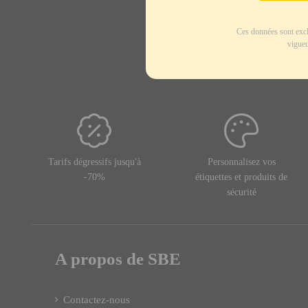
Ces données sont excl
vigueu
Tarifs dégressifs jusqu'à
Personnalisez vos
-70%
étiquettes et produits de
sécurité
A propos de SBE
Contactez-nous