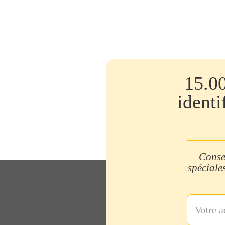
15.0
identi
Consei
spéciales