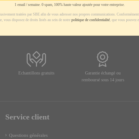
1 email / semaine. 0 spam, 100% haute valeur ajoutée pour votre entreprise.
usivement traitées par SBE afin de vous adresser nos propres communications. Conformément 
r, vous disposez de droits listés au sein de notre
politique de confidentialité
, que vous pouvez e
Echantillons gratuits
Garantie échangé ou
remboursé sous 14 jours
Service client
Questions générales