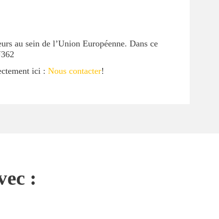
ueurs au sein de l’Union Européenne. Dans ce
N362
ectement ici :
Nous contacter
!
vec :