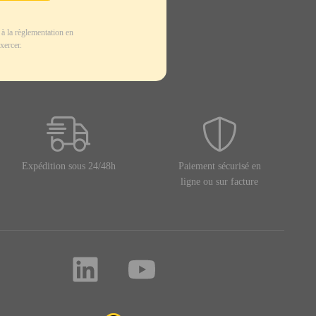
à la règlementation en
xercer.
Expédition sous 24/48h
Paiement sécurisé en
ligne ou sur facture