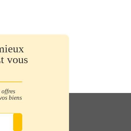
mieux
Et vous
 offres
 vos biens