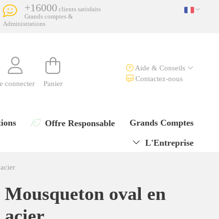
+16000
clients satisfaits
Grands comptes &
Administrations
Aide & Conseils
Contactez-nous
e connecter
Panier
ions
Grands Comptes
Offre Responsable
L'Entreprise
acier
Mousqueton oval en
acier