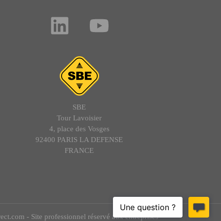
SBE
Tour Lavoisier
4, place des Vosges
92400 PARIS LA DEFENSE
FRANCE
t.com - Site professionnel réservé aux entreprises