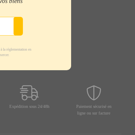
 vos biens
à la règlementation en
xercer.
Expédition sous 24/48h
Paiement sécurisé en
ligne ou sur facture