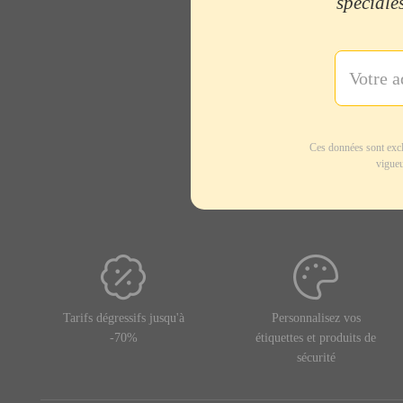
spéciales
Ces données sont excl
vigueu
Tarifs dégressifs jusqu'à
Personnalisez vos
-70%
étiquettes et produits de
sécurité