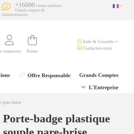
+16000
clients satisfaits
Grands comptes &
Administrations
Aide & Conseils
Contactez-nous
e connecter
Panier
ions
Grands Comptes
Offre Responsable
L'Entreprise
e pare-brise
Porte-badge plastique
souple pare-brise