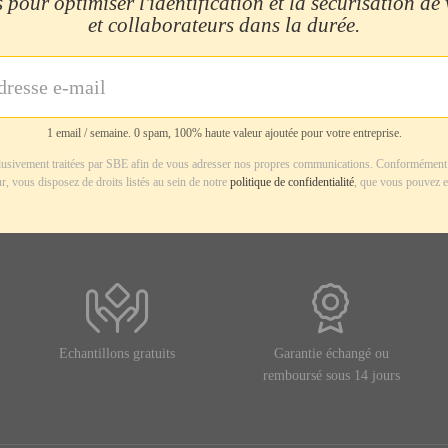
 pour optimiser l'identification et la sécurisation de
et collaborateurs dans la durée.
1 email / semaine. 0 spam, 100% haute valeur ajoutée pour votre entreprise.
usivement traitées par SBE afin de vous adresser nos propres communications. Conformément 
r, vous disposez de droits listés au sein de notre
politique de confidentialité
, que vous pouvez e
Echantillons gratuits
Garantie échangé ou
remboursé sous 14 jours