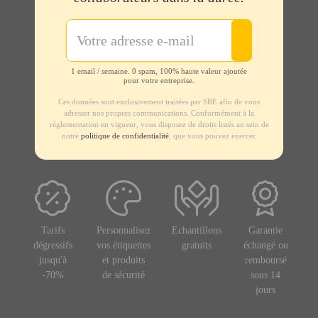
1 email / semaine. 0 spam, 100% haute valeur ajoutée
pour votre entreprise.
Ces données sont exclusivement traitées par SBE afin de vous
adresser nos propres communications. Conformément à la
règlementation en vigueur, vous disposez de droits listés au sein de
notre
politique de confidentialité
, que vous pouvez exercer.
Tarifs
Personnalisez
Echantillons
Garantie
dégressifs
vos étiquettes
gratuits
échangé ou
jusqu'à
et produits
remboursé
-70%
de sécurité
sous 14
jours