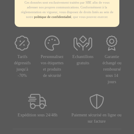
Ces données sont exclusivement traitées par SBE afin de vous
adresser nos propres communications. Conformément à la
règlementation en vigueur, vous disposez de droits listés au sein de
notre
politique de confidentialité
, que vous pouvez exercer.
Tarifs
Personnalisez
Echantillons
Garantie
dégressifs
vos étiquettes
gratuits
échangé ou
jusqu'à
et produits
remboursé
-70%
de sécurité
sous 14
jours
Expédition sous 24/48h
Paiement sécurisé en ligne ou
sur facture